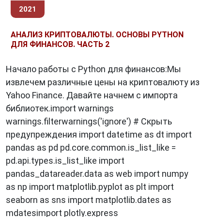
2021
АНАЛИЗ КРИПТОВАЛЮТЫ. ОСНОВЫ PYTHON
ДЛЯ ФИНАНСОВ. ЧАСТЬ 2
Начало работы с Python для финансов:Мы
извлечем различные цены на криптовалюту из
Yahoo Finance. Давайте начнем с импорта
библиотек.import warnings
warnings.filterwarnings('ignore') # Скрыть
предупреждения import datetime as dt import
pandas as pd pd.core.common.is_list_like =
pd.api.types.is_list_like import
pandas_datareader.data as web import numpy
as np import matplotlib.pyplot as plt import
seaborn as sns import matplotlib.dates as
mdatesimport plotly.express