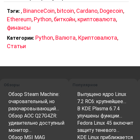
,
BinanceCoin
,
bitcoin
,
Cardano
,
Dogecoin
,
Тэги:
Ethereum
,
Python
,
биткойн
,
криптовалюта
,
финансы
Python
,
Валюта
,
Криптовалюта
,
Категории:
Статьи
Обзоры
Популярное
Обзор Steam Machine:
Выпущено ядро Linux
очаровательный, но
7.2 RC6: крупнейшее…
разочаровывающий…
В KDE Plasma 6.7.4
Обзор AOC Q27G4ZR:
улучшены функции…
удивительно доступный
Fedora Linux 45 включит
монитор…
защиту теневого…
Обзор MSI MAG
KDE Linux приближается