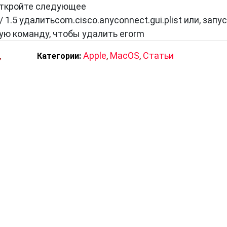
откройте следующее
1.5 удалитьcom.cisco.anyconnect.gui.plist или, запу
ую команду, чтобы удалить егоrm
,
Apple
,
MacOS
,
Статьи
Категории: