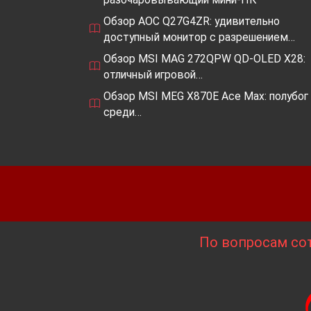
Обзор AOC Q27G4ZR: удивительно
доступный монитор с разрешением…
Обзор MSI MAG 272QPW QD-OLED X28:
отличный игровой…
Обзор MSI MEG X870E Ace Max: полубог
среди…
По вопросам сот