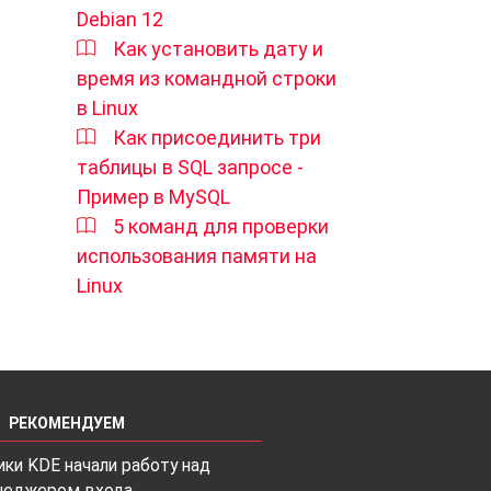
Debian 12
Как установить дату и
время из командной строки
в Linux
Как присоединить три
таблицы в SQL запросе -
Пример в MySQL
5 команд для проверки
использования памяти на
Linux
РЕКОМЕНДУЕМ
ки KDE начали работу над
неджером входа