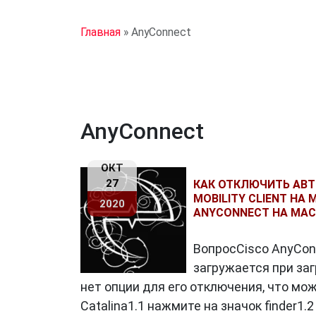
Главная
»
AnyConnect
AnyConnect
ОКТ
27
КАК ОТКЛЮЧИТЬ АВТ
MOBILITY CLIENT НА
2020
ANYCONNECT НА MAC
ВопросCisco AnyConn
загружается при за
нет опции для его отключения, что м
Catalina1.1 нажмите на значок finder1