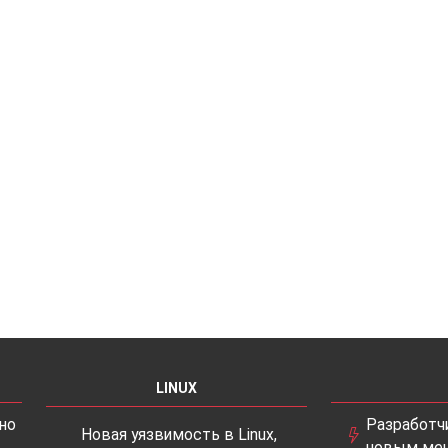
LINUX
но
Разработчи
Новая уязвимость в Linux,
новым ме