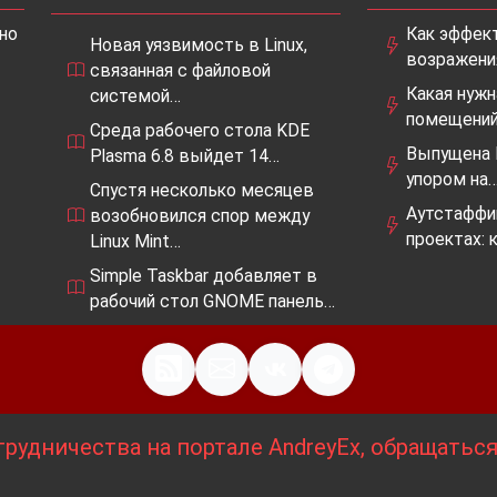
но
Как эффек
Новая уязвимость в Linux,
возражения
связанная с файловой
Какая нужн
системой…
помещений
Среда рабочего стола KDE
Выпущена E
Plasma 6.8 выйдет 14…
упором на
Спустя несколько месяцев
Аутстаффи
возобновился спор между
проектах: 
Linux Mint…
Simple Taskbar добавляет в
рабочий стол GNOME панель…
рудничества на портале AndreyEx, обращатьс