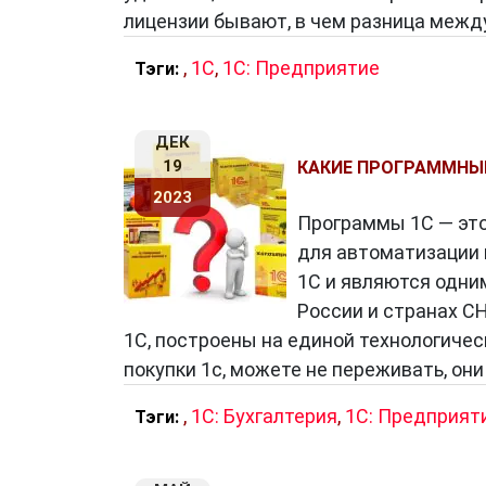
лицензии бывают, в чем разница меж
,
1C
,
1С: Предприятие
Тэги:
ДЕК
19
КАКИЕ ПРОГРАММНЫЕ
2023
Программы 1С — эт
для автоматизации 
1С и являются одни
России и странах С
1С, построены на единой технологичес
покупки 1с, можете не переживать, он
,
1С: Бухгалтерия
,
1С: Предприят
Тэги: