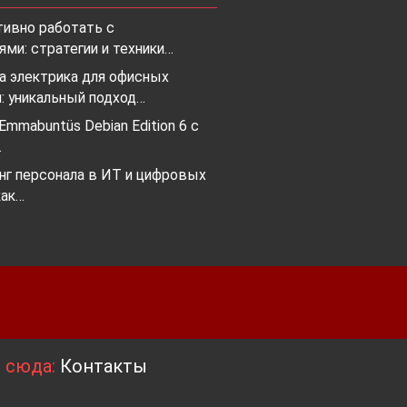
тивно работать с
ми: стратегии и техники…
а электрика для офисных
: уникальный подход…
mmabuntüs Debian Edition 6 с
…
нг персонала в ИТ и цифровых
как…
я сюда:
Контакты