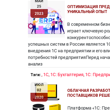
МАЙ
25
ОПТИМИЗАЦИЯ ПРЕД
УНИКАЛЬНЫЙ ОПЫТ
2023
В современном биз
играет ключевую ро
конкурентоспособно
успешных систем в России является 1
внедрения 1С на предприятии и его вл
потребностей предприятияПеред нача
анализ
,
1C
,
1С: Бухгалтерия
,
1С: Предпр
Тэги:
ИЮЛ
02
ОБЛАЧНАЯ РАЗРАБОТ
ПОСТАВЩИКОВ РЕШ
2020
Платформа «1С: Пре