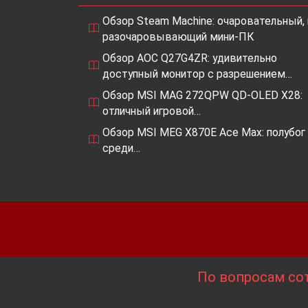
Обзор Steam Machine: очаровательный, 
разочаровывающий мини-ПК
Обзор AOC Q27G4ZR: удивительно
доступный монитор с разрешением…
Обзор MSI MAG 272QPW QD-OLED X28:
отличный игровой…
Обзор MSI MEG X870E Ace Max: полубог
среди…
По вопросам сот