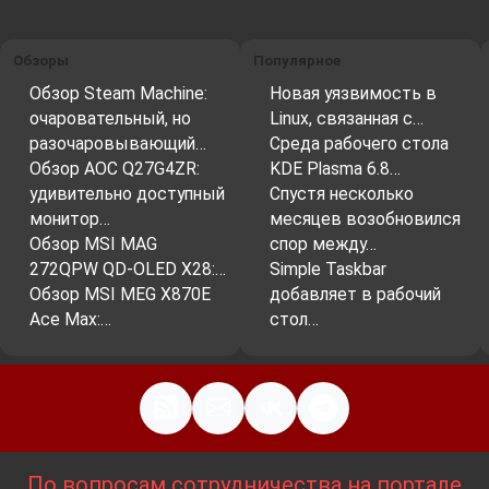
Обзоры
Популярное
Обзор Steam Machine:
Новая уязвимость в
очаровательный, но
Linux, связанная с…
разочаровывающий…
Среда рабочего стола
Обзор AOC Q27G4ZR:
KDE Plasma 6.8…
удивительно доступный
Спустя несколько
монитор…
месяцев возобновился
Обзор MSI MAG
спор между…
272QPW QD-OLED X28:…
Simple Taskbar
Обзор MSI MEG X870E
добавляет в рабочий
Ace Max:…
стол…
По вопросам сотрудничества на портале