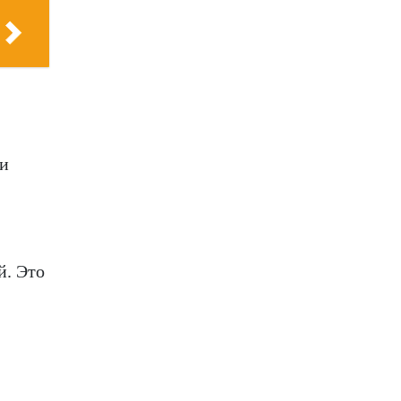
ли
й. Это