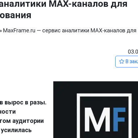
 аналитики MAX-каналов для
ования
»
MaxFrame.ru — сервис аналитики MAX-каналов для
03.
В зак
 вырос в разы.
ности
стом аудитории
 усилилась