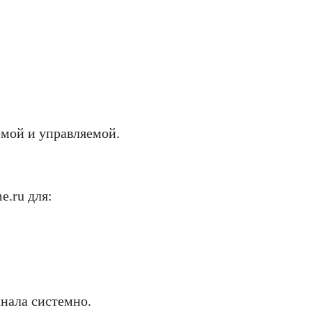
емой и управляемой.
.ru для:
анала системно.