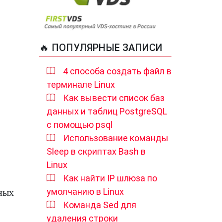
🔥 ПОПУЛЯРНЫЕ ЗАПИСИ
4 способа создать файл в
терминале Linux
Как вывести список баз
данных и таблиц PostgreSQL
с помощью psql
Использование команды
Sleep в скриптах Bash в
Linux
Как найти IP шлюза по
умолчанию в Linux
ных
Команда Sed для
удаления строки