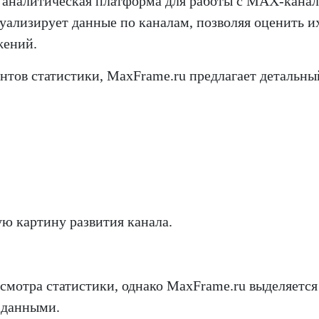
 аналитическая платформа для работы с MAX-канал
зуализирует данные по каналам, позволяя оценить и
жений.
нтов статистики, MaxFrame.ru предлагает детальны
ую картину развития канала.
смотра статистики, однако MaxFrame.ru выделяется
 данными.