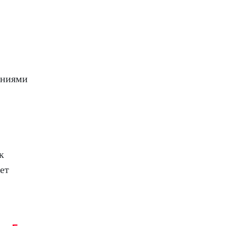
ениями
к
ет