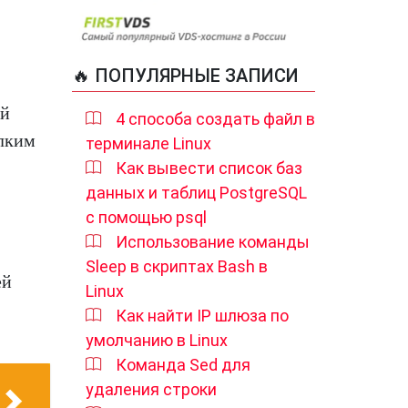
🔥 ПОПУЛЯРНЫЕ ЗАПИСИ
ой
4 способа создать файл в
елким
терминале Linux
Как вывести список баз
данных и таблиц PostgreSQL
с помощью psql
Использование команды
Sleep в скриптах Bash в
ей
Linux
Как найти IP шлюза по
умолчанию в Linux
Команда Sed для
удаления строки