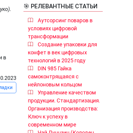
🎯 РЕЛЕВАНТНЫЕ СТАТЬИ
уко).
Аутсорсинг поваров в
условиях цифровой
трансформации
Создание упаковки для
конфет в век цифровых
и в
технологий в 2025 году
DIN 985 Гайка
самоконтрящаяся с
10.2023
нейлоновым кольцом
ладки
Управление качеством
продукции. Стандартизация.
Организация производства:
Ключ к успеху в
современном мире
Чай Лунцзин (Колодец