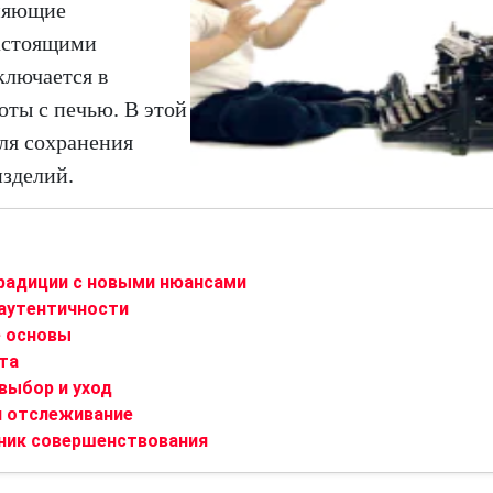
аняющие
настоящими
ключается в
оты с печью. В этой
ля сохранения
зделий.
традиции с новыми нюансами
 аутентичности
е основы
та
 выбор и уход
и отслеживание
чник совершенствования