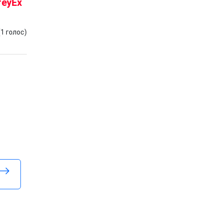
reyEx
(
1
голос)