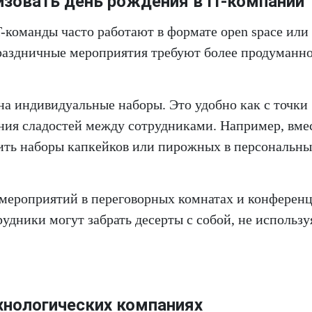
изовать день рождения в IT-компании
-команды часто работают в формате open space или
раздничные мероприятия требуют более продуманн
на индивидуальные наборы. Это удобно как с точки
ения сладостей между сотрудниками. Например, вме
ить наборы капкейков или пирожных в персональн
 мероприятий в переговорных комнатах и конференц
удники могут забрать десерты с собой, не использу
хнологических компаниях