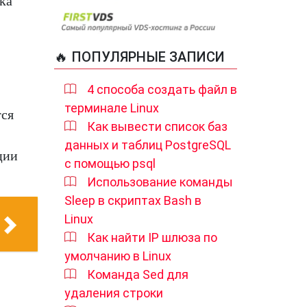
ка
🔥 ПОПУЛЯРНЫЕ ЗАПИСИ
4 способа создать файл в
терминале Linux
тся
Как вывести список баз
данных и таблиц PostgreSQL
ции
с помощью psql
Использование команды
Sleep в скриптах Bash в
Linux
Как найти IP шлюза по
умолчанию в Linux
,
Команда Sed для
удаления строки