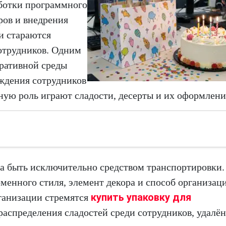
ботки программного
ров и внедрения
и стараются
отрудников. Одним
ративной среды
ождения сотрудников
ную роль играют сладости, десерты и их оформлени
ла быть исключительно средством транспортировки.
рменного стиля, элемент декора и способ организац
купить упаковку для
ганизации стремятся
распределения сладостей среди сотрудников, удалё