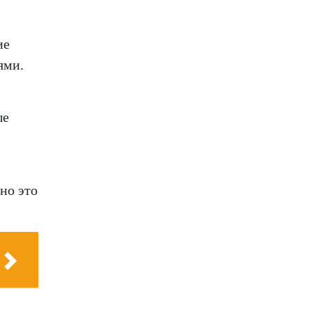
ие
ями.
ые
но это