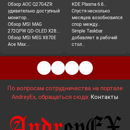
Обзор AOC Q27G4ZR:
KDE Plasma 6.8…
удивительно доступный
Спустя несколько
монитор…
месяцев возобновился
Обзор MSI MAG
спор между…
272QPW QD-OLED X28:…
Simple Taskbar
Обзор MSI MEG X870E
добавляет в рабочий
Ace Max:…
стол…
По вопросам сотрудничества на портале
AndreyEx, обращаться сюда:
Контакты