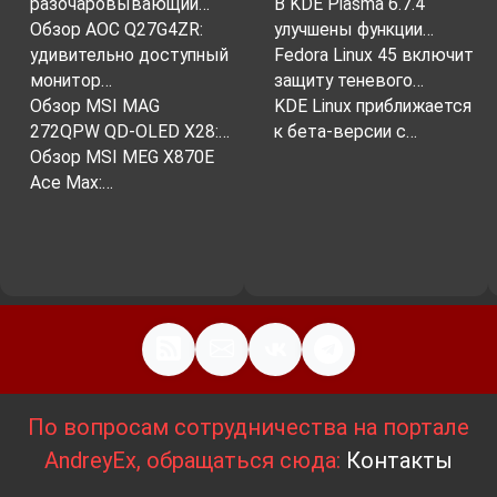
разочаровывающий…
В KDE Plasma 6.7.4
Обзор AOC Q27G4ZR:
улучшены функции…
удивительно доступный
Fedora Linux 45 включит
монитор…
защиту теневого…
Обзор MSI MAG
KDE Linux приближается
272QPW QD-OLED X28:…
к бета-версии с…
Обзор MSI MEG X870E
Ace Max:…
По вопросам сотрудничества на портале
AndreyEx, обращаться сюда:
Контакты