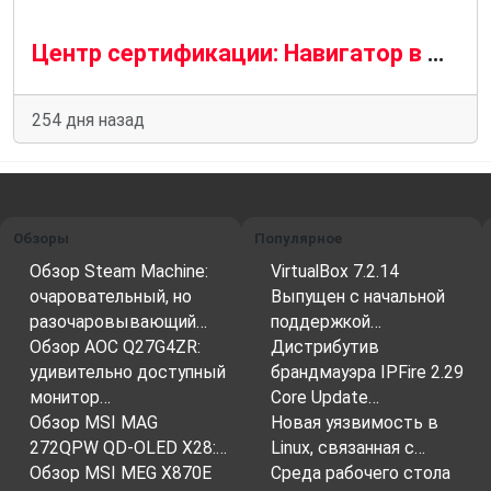
Центр сертификации: Навигатор в мире легального рынка
254 дня назад
Обзоры
Популярное
Обзор Steam Machine:
VirtualBox 7.2.14
очаровательный, но
Выпущен с начальной
разочаровывающий…
поддержкой…
Обзор AOC Q27G4ZR:
Дистрибутив
удивительно доступный
брандмауэра IPFire 2.29
монитор…
Core Update…
Обзор MSI MAG
Новая уязвимость в
272QPW QD-OLED X28:…
Linux, связанная с…
Обзор MSI MEG X870E
Среда рабочего стола