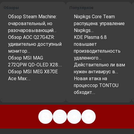
Обзоры
Популярное
Обзор Steam Machine:
Nixpkgs Core Team
очаровательный, но
распущена: управление
разочаровывающий…
Nixpkgs…
Обзор AOC Q27G4ZR:
KDE Plasma 6.8
удивительно доступный
повышает
монитор…
производительность
Обзор MSI MAG
удаленного…
272QPW QD-OLED X28:…
Действительно ли вам
Обзор MSI MEG X870E
нужен антивирус в…
Ace Max:…
Новая атака на
процессор TONTOU
обходит…