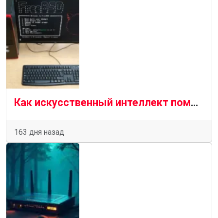
Как искусственный интеллект помог одному разработчику создать драйвер Wi-Fi для MacBook на базе FreeBSD
163 дня назад