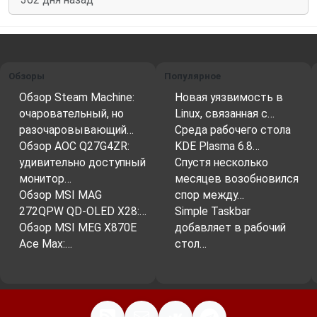
Обзоры
Популярное
Обзор Steam Machine:
Новая уязвимость в
очаровательный, но
Linux, связанная с…
разочаровывающий…
Среда рабочего стола
Обзор AOC Q27G4ZR:
KDE Plasma 6.8…
удивительно доступный
Спустя несколько
монитор…
месяцев возобновился
Обзор MSI MAG
спор между…
272QPW QD-OLED X28:…
Simple Taskbar
Обзор MSI MEG X870E
добавляет в рабочий
Ace Max:…
стол…