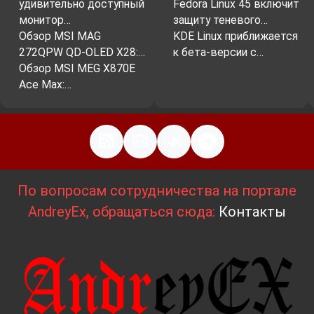
удивительно доступный
Fedora Linux 45 включит
монитор…
защиту теневого…
Обзор MSI MAG
KDE Linux приближается
272QPW QD-OLED X28:…
к бета-версии с…
Обзор MSI MEG X870E
Ace Max:…
По вопросам сотрудничества на портале
AndreyEx, обращаться сюда:
Контакты