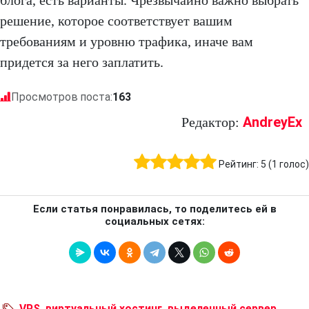
блога, есть варианты. Чрезвычайно важно выбрать
решение, которое соответствует вашим
требованиям и уровню трафика, иначе вам
придется за него заплатить.
Просмотров поста:
163
AndreyEx
Редактор:
Рейтинг:
5
(
1
голос)
Если статья понравилась, то поделитесь ей в
социальных сетях:
VPS
,
виртуальный хостинг
,
выделенный сервер
,