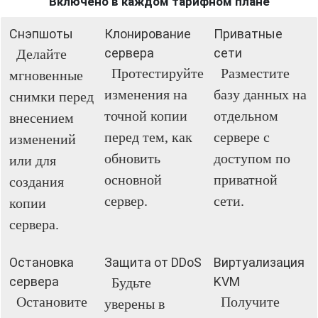
Включено в каждом тарифном плане
Снэпшоты
Клонирование
Приватные
сервера
сети
Делайте
Протестируйте
Разместите
мгновенные
изменения на
базу данных на
снимки перед
точной копии
отдельном
внесением
перед тем, как
сервере с
изменений
обновить
доступом по
или для
основной
приватной
создания
сервер.
сети.
копии
сервера.
Остановка
Защита от DDoS
Виртуализация
сервера
KVM
Будьте
Остановите
Получите
уверены в