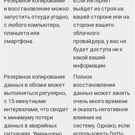
Резервное копирование
Если Интернет
и восстановление можно
выйдет из строя на
запустить откуда угодно,
вашей стороне или на
с любого компьютера,
стороне вашего
планшета или
облачного
смартфона.
провайдера, у вас не
будет доступа ни к
какой вашей
информации.
Резервное копирование
Полное
данных в облаке может
восстановление
выполняться регулярно,
данных может занять
с 15-минутными
очень много времени
интервалами, что сводит
и оказать негативное
к минимуму потери
влияние на
данных в аварийных
систему. Однако, если
ситуациях. Уменьшено
использовать Datto,