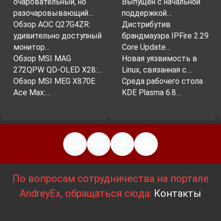
очаровательный, но
Выпущен с начальной
разочаровывающий…
поддержкой…
Обзор AOC Q27G4ZR:
Дистрибутив
удивительно доступный
брандмауэра IPFire 2.29
монитор…
Core Update…
Обзор MSI MAG
Новая уязвимость в
272QPW QD-OLED X28:…
Linux, связанная с…
Обзор MSI MEG X870E
Среда рабочего стола
Ace Max:…
KDE Plasma 6.8…
По вопросам сотрудничества на портале
AndreyEx, обращаться сюда:
Контакты