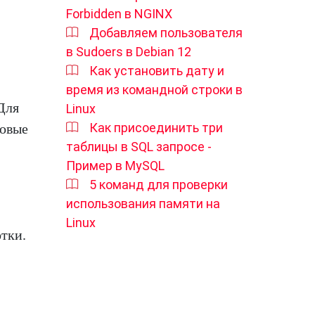
Forbidden в NGINX
Добавляем пользователя
в Sudoers в Debian 12
Как установить дату и
время из командной строки в
Для
Linux
Как присоединить три
товые
таблицы в SQL запросе -
Пример в MySQL
5 команд для проверки
использования памяти на
Linux
тки.