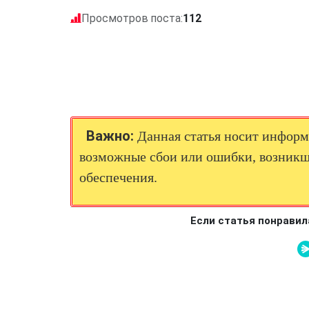
Просмотров поста:
112
Важно:
Данная статья носит информа
возможные сбои или ошибки, возникш
обеспечения.
Если статья понравил