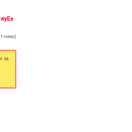
reyEx
(
1
голос)
и за