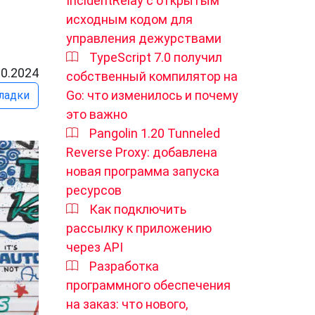
IncidentRelay с открытым
исходным кодом для
управления дежурствами
TypeScript 7.0 получил
10.2024
собственный компилятор на
Go: что изменилось и почему
ладки
это важно
Pangolin 1.20 Tunneled
Reverse Proxy: добавлена
новая программа запуска
ресурсов
Как подключить
рассылку к приложению
через API
Разработка
программного обеспечения
на заказ: что нового,