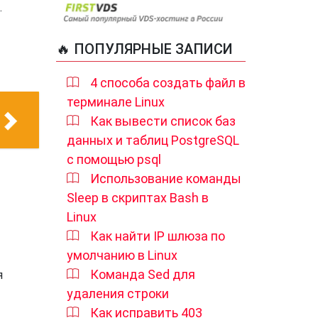
.
🔥 ПОПУЛЯРНЫЕ ЗАПИСИ
4 способа создать файл в
терминале Linux
Как вывести список баз
данных и таблиц PostgreSQL
с помощью psql
Использование команды
Sleep в скриптах Bash в
Linux
Как найти IP шлюза по
умолчанию в Linux
Команда Sed для
я
удаления строки
Как исправить 403