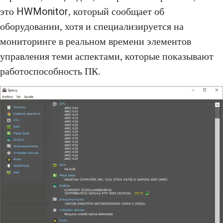
HWMonitor
это
, который сообщает об
оборудовании, хотя и специализируется на
мониторинге в реальном времени элементов
управления теми аспектами, которые показывают
работоспособность ПК.