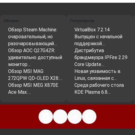
Обзоры
Популярное
Обзор Steam Machine:
VirtualBox 7.2.14
очаровательный, но
Выпущен с начальной
разочаровывающий…
поддержкой…
Обзор AOC Q27G4ZR:
Дистрибутив
удивительно доступный
брандмауэра IPFire 2.29
монитор…
Core Update…
Обзор MSI MAG
Новая уязвимость в
272QPW QD-OLED X28:…
Linux, связанная с…
Обзор MSI MEG X870E
Среда рабочего стола
Ace Max:…
KDE Plasma 6.8…