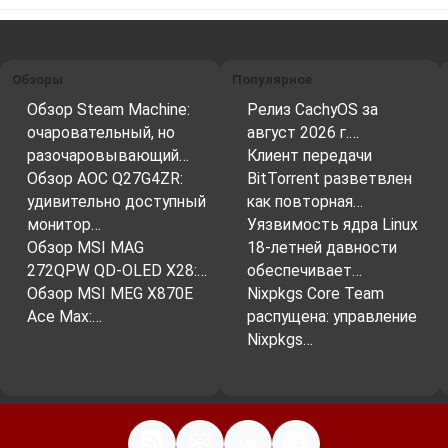
Обзоры
Популярное
Обзор Steam Machine:
Релиз CachyOS за
очаровательный, но
август 2026 г.…
разочаровывающий…
Клиент передачи
Обзор AOC Q27G4ZR:
BitTorrent разветвлен
удивительно доступный
как повторная…
монитор…
Уязвимость ядра Linux
Обзор MSI MAG
18-летней давности
272QPW QD-OLED X28:…
обеспечивает…
Обзор MSI MEG X870E
Nixpkgs Core Team
Ace Max:…
распущена: управление
Nixpkgs…