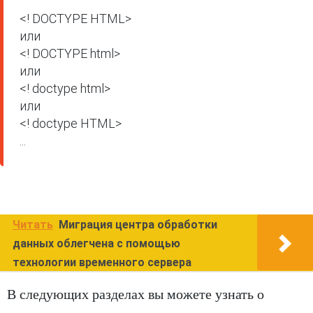
<! DOCTYPE HTML> 

или

<! DOCTYPE html> 

или

<! doctype html> 

или

<! doctype HTML>

...
Читать
Миграция центра обработки
данных облегчена с помощью
технологии временного сервера
В следующих разделах вы можете узнать о