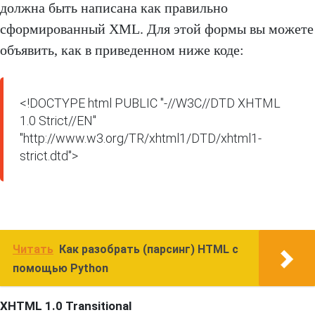
должна быть написана как правильно
сформированный XML. Для этой формы вы можете
объявить, как в приведенном ниже коде:
<!DOCTYPE html PUBLIC "-//W3C//DTD XHTML 
1.0 Strict//EN" 
"http://www.w3.org/TR/xhtml1/DTD/xhtml1-
strict.dtd">
Читать
Как разобрать (парсинг) HTML с
помощью Python
XHTML 1.0 Transitional