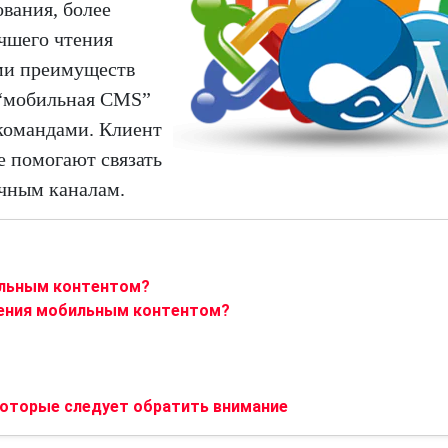
ования, более
учшего чтения
ями преимуществ
 “мобильная CMS”
командами. Клиент
е помогают связать
ичным каналам.
ильным контентом?
ления мобильным контентом?
м
которые следует обратить внимание