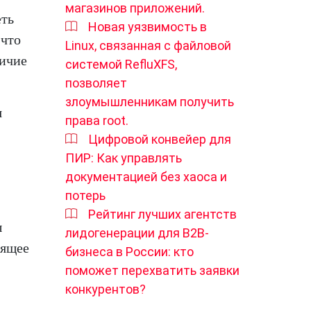
магазинов приложений.
еть
Новая уязвимость в
 что
Linux, связанная с файловой
личие
системой RefluXFS,
позволяет
злоумышленникам получить
я
права root.
Цифровой конвейер для
ПИР: Как управлять
документацией без хаоса и
потерь
Рейтинг лучших агентств
ы
лидогенерации для B2B-
оящее
бизнеса в России: кто
поможет перехватить заявки
конкурентов?