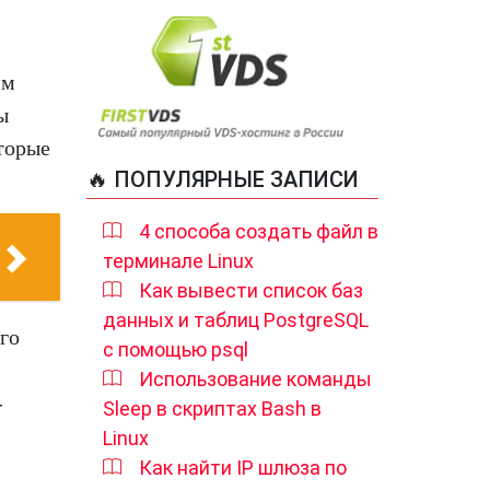
им
ы
оторые
🔥 ПОПУЛЯРНЫЕ ЗАПИСИ
4 способа создать файл в
терминале Linux
Как вывести список баз
данных и таблиц PostgreSQL
го
с помощью psql
Использование команды
-
Sleep в скриптах Bash в
Linux
Как найти IP шлюза по