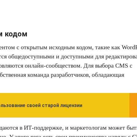
м кодом
нтом с открытым исходным кодом, такие как WordP
яются общедоступными и доступными для редактиров
новляются онлайн-сообществом. Для выбора CMS с
бственная команда разработчиков, обладающая
льзование своей старой лицензии
аются в ИТ-поддержке, и маркетологам может быт
но. У этого тега есть свои преимущества наряду с 