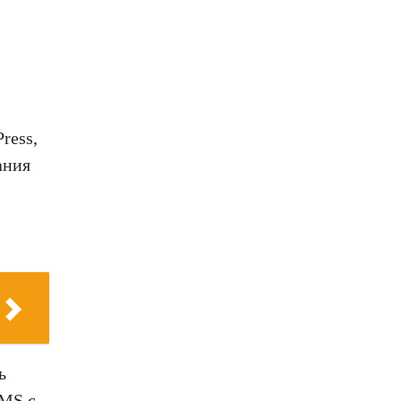
ress,
ания
ь
CMS с