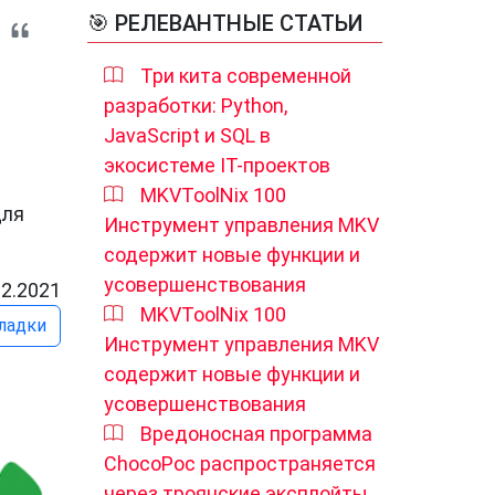
🎯 РЕЛЕВАНТНЫЕ СТАТЬИ
Три кита современной
разработки: Python,
JavaScript и SQL в
экосистеме IT-проектов
MKVToolNix 100
для
Инструмент управления MKV
содержит новые функции и
усовершенствования
12.2021
MKVToolNix 100
ладки
Инструмент управления MKV
содержит новые функции и
усовершенствования
Вредоносная программа
ChocoPoc распространяется
через троянские эксплойты