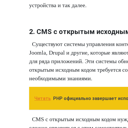
устройства и так далее.
2. CMS с открытым исходны
Существуют системы управления конте
Joomla, Drupal и другие, которые явл
для ряда приложений. Эти системы об
открытым исходным кодом требуется со
необходимыми знаниями.
Читать
PHP официально завершает испо
CMS с открытым исходным кодом нужд
сложно справиться с этим самостоятель