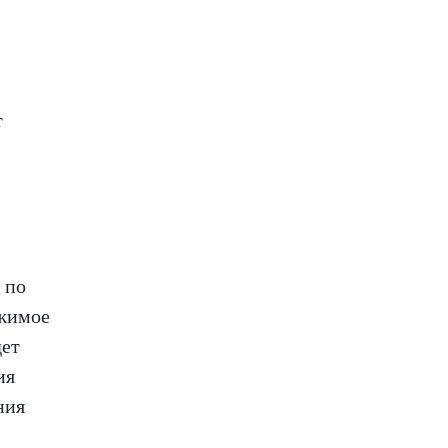
т
 по
ржимое
дет
ия
ния