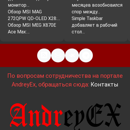
монитор…
месяцев возобновился
Обзор MSI MAG
спор между…
272QPW QD-OLED X28:…
Simple Taskbar
Обзор MSI MEG X870E
добавляет в рабочий
Ace Max:…
стол…
По вопросам сотрудничества на портале
AndreyEx, обращаться сюда:
Контакты