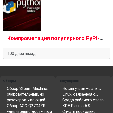
Компрометация популярного PyPI-пакета: как атака на elementary-data поставила под угрозу тысячи разработчиков
100 дней назад
Обзоры
Популярное
Обзор Steam Machine:
Новая уязвимость в
очаровательный, но
Linux, связанная с…
разочаровывающий…
Среда рабочего стола
Обзор AOC Q27G4ZR:
KDE Plasma 6.8…
удивительно доступный
Спустя несколько