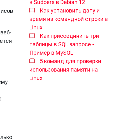
в Sudoers в Debian 12
Как установить дату и
висов
время из командной строки в
Linux
веб-
Как присоединить три
дется
таблицы в SQL запросе -
Пример в MySQL
5 команд для проверки
использования памяти на
Linux
ему
а
олько