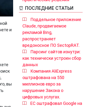
⏰ ПОСЛЕДНИЕ СТАТЬИ
Поддельное приложение
нной
Claude, продвигаемое
нете и
рекламой Bing,
распространяет
вредоносное ПО SectopRAT.
Парсинг сайтов изнутри:
как технически устроен сбор
жете
данных
поиск
Компания AliExpress
,
оштрафована на 550
го, вы
миллионов евро за
ть
нарушение Закона о
цифровых услугах.
ЕС оштрафовал Google на
льзуя