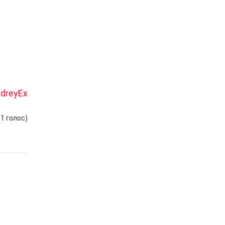
dreyEx
(
1
голос)