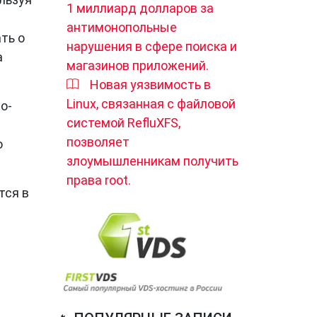
1 миллиард долларов за
антимонопольные
ть о
нарушения в сфере поиска и
а
магазинов приложений.
Новая уязвимость в
Linux, связанная с файловой
о-
системой RefluXFS,
позволяет
ю
злоумышленникам получить
права root.
тся в