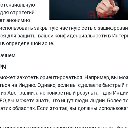
потенциальную
 для стратегий
ает анонимно
 использовать закрытую частную сеть с зашифрова
тся для защиты вашей конфиденциальности в Интер
 в определенной зоне.
начнем.
PN
 может захотеть ориентироваться. Например, вы мо
ться на Индию. Однако, если вы сделаете быстрый 
из Австралии, а не конкретный результат для Индии
EO, вы можете знать, что ищут люди Индии. Более то
 этих областях. Если это так, вы должны использова
вы проводите исследования на местном рынке. Испо