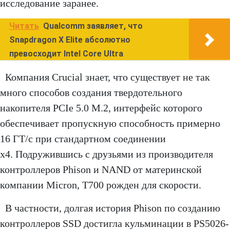
исследование заранее.
Рекомендуемая
210
370
розничная цена с
долларов
доллар
Читать
Qualcomm заявляет, что
радиатором
США
США
Snapdragon X Elite абсолютно
превосходит Intel Core Ultra
Компания Crucial знает, что существует не так
много способов создания твердотельного
накопителя PCIe 5.0 M.2, интерфейс которого
обеспечивает пропускную способность примерно
16 ГТ/с при стандартном соединении
x4. Подружившись с друзьями из производителя
контроллеров Phison и NAND от материнской
компании Micron, T700 рожден для скорости.
В частности, долгая история Phison по созданию
контроллеров SSD достигла кульминации в PS5026-