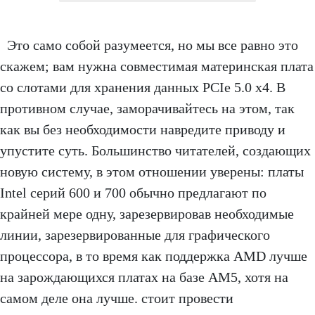
последовательной
записи (МБ/с)
Это само собой разумеется, но мы все равно это
Произвольное
1350
1500
скажем; вам нужна совместимая материнская плата
чтение IOPS (K)
со слотами для хранения данных PCIe 5.0 x4. В
Произвольная
1400
1500
противном случае, заморачивайтесь на этом, так
запись IOPS (K)
как вы без необходимости навредите приводу и
Фактор формы
М.2
М.2
упустите суть. Большинство читателей, создающих
новую систему, в этом отношении уверены: платы
Выносливость
600
1200
(TBW)
Intel серий 600 и 700 обычно предлагают по
крайней мере одну, зарезервировав необходимые
Аппаратное
Да
Да
линии, зарезервированные для графического
шифрование
процессора, в то время как поддержка AMD лучше
Рекомендуемая
180
340
на зарождающихся платах на базе AM5, хотя на
розничная цена без
долларов
доллар
самом деле она лучше. стоит провести
радиатора
США
США