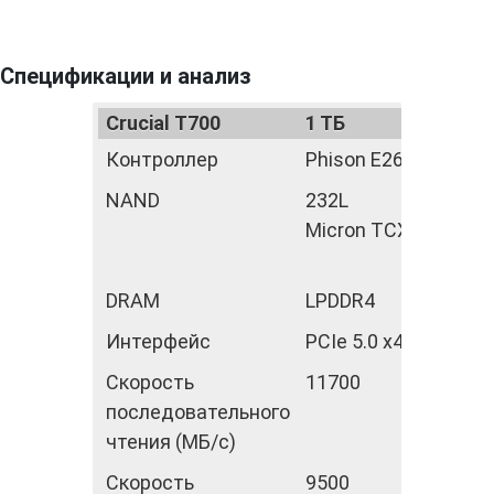
Спецификации и анализ
Crucial Т700
1 ТБ
2 ТБ
Контроллер
Phison Е26
Phison 
NAND
232L
232L
Micron ТСХ
Micron
ТСХ
DRAM
LPDDR4
LPDDR
Интерфейс
PCIe 5.0 x4
PCIe 5.
Скорость
11700
12 400
последовательного
чтения (МБ/с)
Скорость
9500
11 800