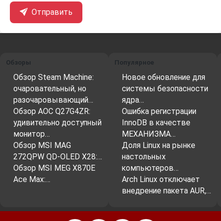
Отправить
Обзоры
Популярное
Обзор Steam Machine:
Новое обновление для
очаровательный, но
системы безопасности
разочаровывающий…
ядра…
Обзор AOC Q27G4ZR:
Ошибка регистрации
удивительно доступный
InnoDB в качестве
монитор…
МЕХАНИЗМА…
Обзор MSI MAG
Доля Linux на рынке
272QPW QD-OLED X28:…
настольных
Обзор MSI MEG X870E
компьютеров…
Ace Max:…
Arch Linux отключает
внедрение пакета AUR,…