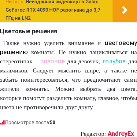
Читать
Неизданная видеокарта Galax
GeForce RTX 4090 HOF разогнана до 3,7
ГГц на LN2
Цветовые решения
цветовому
Также нужно уделить внимание и
решению
комнаты. Не нужно зацикливаться на
розовое
голубое
стереотипах –
для девочек,
дл
мальчиков. Следует мыслить шире, а также не
забыть поинтересоваться, что предпочитают сами
жители комнаты. Можно выбрать два цвета,
которые помогут разделить комнату, главное, чтобы
цвета не противоречили друг другу.
Просмотров поста:
50
AndreyEx
Редактор: