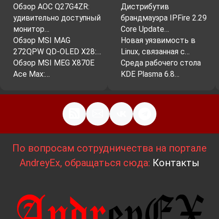
Обзор AOC Q27G4ZR:
Дистрибутив
удивительно доступный
брандмауэра IPFire 2.29
монитор…
Core Update…
Обзор MSI MAG
Новая уязвимость в
272QPW QD-OLED X28:…
Linux, связанная с…
Обзор MSI MEG X870E
Среда рабочего стола
Ace Max:…
KDE Plasma 6.8…
По вопросам сотрудничества на портале
AndreyEx, обращаться сюда:
Контакты