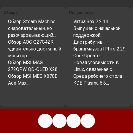
Обзоры
Популярное
Обзор Steam Machine:
VirtualBox 7.2.14
очаровательный, но
Выпущен с начальной
разочаровывающий…
поддержкой…
Обзор AOC Q27G4ZR:
Дистрибутив
удивительно доступный
брандмауэра IPFire 2.29
монитор…
Core Update…
Обзор MSI MAG
Новая уязвимость в
272QPW QD-OLED X28:…
Linux, связанная с…
Обзор MSI MEG X870E
Среда рабочего стола
Ace Max:…
KDE Plasma 6.8…