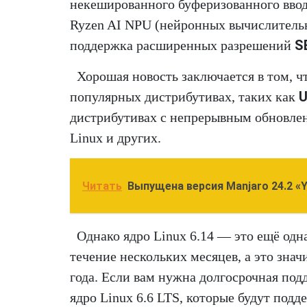
некешированного буферизованного вво
Ryzen AI NPU (нейронных вычислитель
S
поддержка расширенных разрешений
Хорошая новость заключается в том, ч
U
популярных дистрибутивах, таких как
дистрибутивах с непрерывным обновлен
Linux и других.
Читать
Выпущена версия Manjaro 24.2 «Y
Однако ядро Linux 6.14 — это ещё одна
течение нескольких месяцев, а это значи
года. Если вам нужна долгосрочная подд
ядро Linux 6.6 LTS, которые будут подд