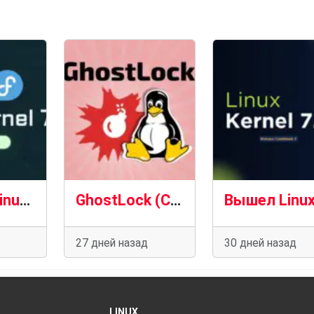
В Fedora Linux официально появилась версия ядра Linux 7.1
GhostLock (CVE-2026-43499): новая опасная уязвимость ядра Linux и риск локального получения root-доступа
27 дней назад
30 дней назад
LINUX