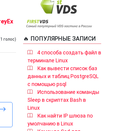
reyEx
🔥 ПОПУЛЯРНЫЕ ЗАПИСИ
(
1
голос)
4 способа создать файл в
терминале Linux
Как вывести список баз
данных и таблиц PostgreSQL
с помощью psql
Использование команды
Sleep в скриптах Bash в
Linux
Как найти IP шлюза по
умолчанию в Linux