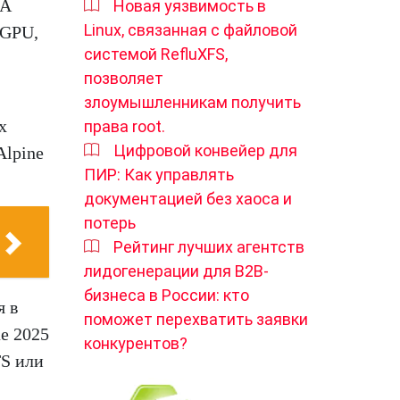
NA
Новая уязвимость в
Linux, связанная с файловой
DGPU,
системой RefluXFS,
позволяет
злоумышленникам получить
х
права root.
Цифровой конвейер для
Alpine
ПИР: Как управлять
документацией без хаоса и
потерь
Рейтинг лучших агентств
лидогенерации для B2B-
бизнеса в России: кто
я в
поможет перехватить заявки
ае 2025
конкурентов?
TS или