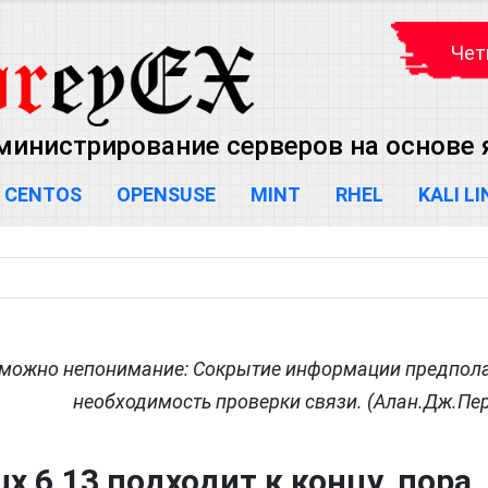
Чет
министрирование серверов на основе яд
CENTOS
OPENSUSE
MINT
RHEL
KALI L
возможно непонимание: Сокрытие информации предпол
необходимость проверки связи. (Алан.Дж.Пе
x 6.13 подходит к концу, пора