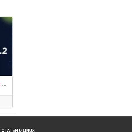
Вышел Linux Kernel 7.2 RC2: избавление от «монструозных заголовков»
СТАТЬИ О LINUX