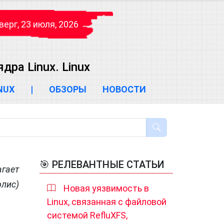
верг, 23 июля, 2026
ра Linux. Linux
INUX
|
ОБЗОРЫ
НОВОСТИ
🎯 РЕЛЕВАНТНЫЕ СТАТЬИ
агает
рлис)
Новая уязвимость в
Linux, связанная с файловой
системой RefluXFS,