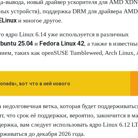
да-вывода, новый драйвер ускорителя для AMD XD
ных устройств), поддержка DRM для драйвера AM
ELinux
и многое другое.
то ядро Linux 6.14 уже используется в различных
buntu 25.04
Fedora Linux 42
и
, а также в известны
ием, таких как openSUSE Tumbleweed, Arch Linux, 
onada», вот что в ней нового
 недолговечная ветка, которая будет поддерживатьс
т, что срок её поддержки, вероятно, закончится в м
ержка, вам следует использовать ядро Linux 6.12 L
ерживаться до декабря 2026 года.