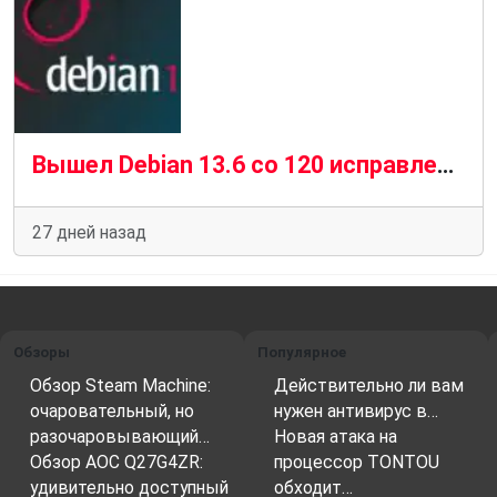
Вышел Debian 13.6 со 120 исправлениями уязвимостей и 124 стабильными обновлениями
27 дней назад
Обзоры
Популярное
Обзор Steam Machine:
Действительно ли вам
очаровательный, но
нужен антивирус в…
разочаровывающий…
Новая атака на
Обзор AOC Q27G4ZR:
процессор TONTOU
удивительно доступный
обходит…