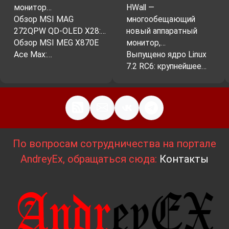
монитор…
HWall —
Обзор MSI MAG
многообещающий
272QPW QD-OLED X28:…
новый аппаратный
Обзор MSI MEG X870E
монитор,…
Ace Max:…
Выпущено ядро Linux
7.2 RC6: крупнейшее…
По вопросам сотрудничества на портале
AndreyEx, обращаться сюда:
Контакты