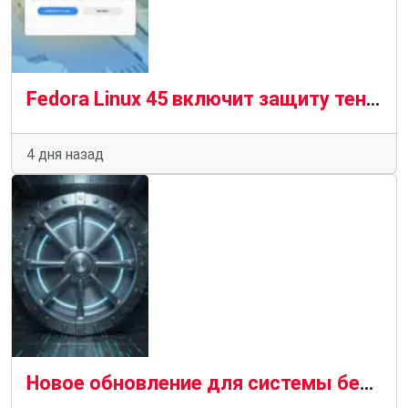
Fedora Linux 45 включит защиту теневого стека по умолчанию в 64-битной версии
4 дня назад
Новое обновление для системы безопасности ядра Debian 13 “Trixie» Исправляет 68 уязвимостей