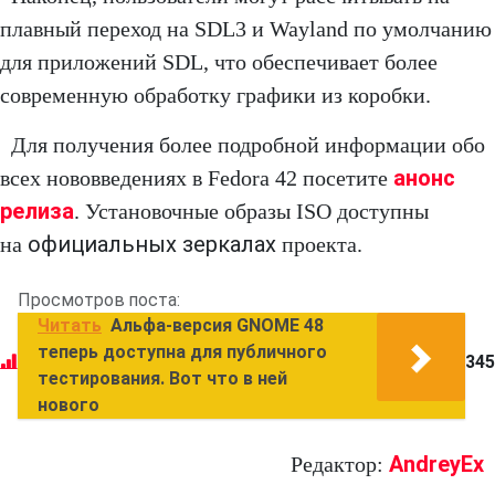
плавный переход на SDL3 и Wayland по умолчанию
для приложений SDL, что обеспечивает более
современную обработку графики из коробки.
Для получения более подробной информации обо
анонс
всех нововведениях в Fedora 42 посетите
релиза
. Установочные образы ISO доступны
официальных зеркалах
на
проекта.
Просмотров поста:
Читать
Альфа-версия GNOME 48
теперь доступна для публичного
345
тестирования. Вот что в ней
нового
AndreyEx
Редактор: