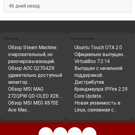
46 дней назад
Обзоры
Популярное
Обзор Steam Machine:
Ubuntu Touch OTA 2.0
очаровательный, но
Официально выпущен…
разочаровывающий…
VirtualBox 7.2.14
Обзор AOC Q27G4ZR:
Выпущен с начальной
удивительно доступный
поддержкой…
монитор…
Дистрибутив
Обзор MSI MAG
брандмауэра IPFire 2.29
272QPW QD-OLED X28:…
Core Update…
Обзор MSI MEG X870E
Новая уязвимость в
Ace Max:…
Linux, связанная с…