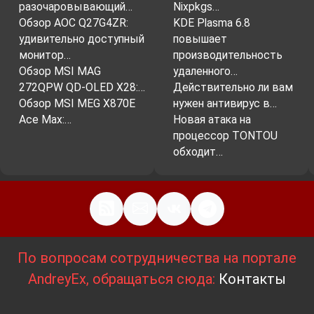
разочаровывающий…
Nixpkgs…
Обзор AOC Q27G4ZR:
KDE Plasma 6.8
удивительно доступный
повышает
монитор…
производительность
Обзор MSI MAG
удаленного…
272QPW QD-OLED X28:…
Действительно ли вам
Обзор MSI MEG X870E
нужен антивирус в…
Ace Max:…
Новая атака на
процессор TONTOU
обходит…
По вопросам сотрудничества на портале
AndreyEx, обращаться сюда:
Контакты