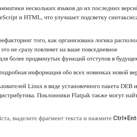
рамматики нескольких языков до их последних верси
peScript и HTML, что улучшает подсветку синтаксис
рефакторинг того, как организована логика распол
я это не сразу повлияет на ваше повседневное
 для более продвинутых функций отступов в будуще
подробная информация обо всех новинках новой ве
льзователей Linux в виде установочного пакета DEB
дистрибутива. Поклонники Flatpak также могут найт
Ctrl+Ent
ста, выделите фрагмент текста и нажмите