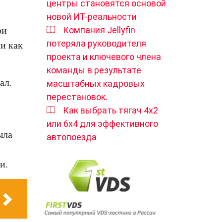
центры становятся основой
новой ИТ-реальности
ри
Компания Jellyfin
потеряла руководителя
и как
проекта и ключевого члена
команды в результате
ал.
масштабных кадровых
перестановок.
Как выбрать тягач 4х2
или 6х4 для эффективного
ыла
автопоезда
и.