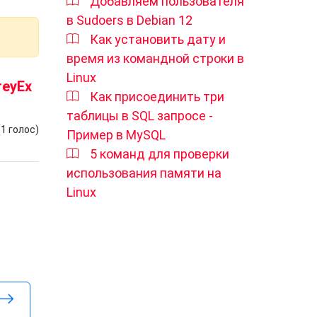
Добавляем пользователя
в Sudoers в Debian 12
Как установить дату и
время из командной строки в
Linux
reyEx
Как присоединить три
таблицы в SQL запросе -
(
1
голос)
Пример в MySQL
5 команд для проверки
использования памяти на
Linux