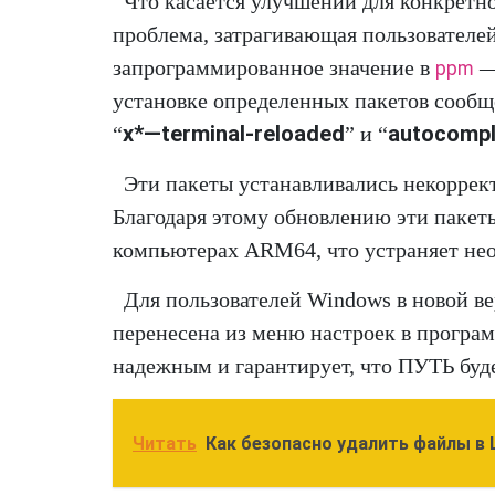
Что касается улучшений для конкретно
проблема, затрагивающая пользователей
запрограммированное значение в
—
ppm
установке определенных пакетов сообщ
x*—terminal-reloaded
autocompl
“
” и “
Эти пакеты устанавливались некоррек
Благодаря этому обновлению эти пакет
компьютерах ARM64, что устраняет нео
Для пользователей Windows в новой в
перенесена из меню настроек в програм
надежным и гарантирует, что ПУТЬ буд
Читать
Как безопасно удалить файлы в L