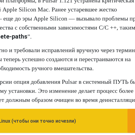
й платформы, в Pulsar 1.121 устранена критическая
 Apple Silicon Mac. Ранее устаревшее жестко
 еще до эры Apple Silicon — вызывало проблемы п
ества с собственными зависимостями C/C ++, таким
ete-paths
”.
тно и требовали исправлений вручную через термин
ы теперь успешно создаются и перестраиваются на
бходимость ручного вмешательства.
ерсии опция добавления Pulsar в системный ПУТЬ б
му установки. Это изменение делает процесс более
ет должным образом очищен во время деинсталляци
inux (чтобы они точно исчезли)