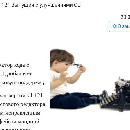
1.121 Выпущен с улучшениями CLI
20.
В зак
актор кода с
I, добавляет
ыковую поддержку.
sar версии v1.121,
стового редактора
ым исправлениям
рфейс командной