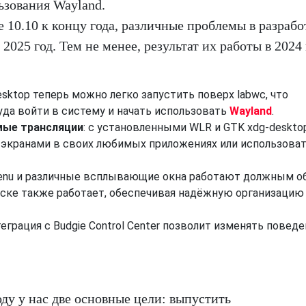
ьзования Wayland.
 10.10 к концу года, различные проблемы в разрабо
2025 год. Тем не менее, результат их работы в 2024
Desktop теперь можно легко запустить поверх labwc, что
да войти в систему и начать использовать
Wayland
.
мые трансляции
: с установленными WLR и GTK xdg-deskto
ся экранами в своих любимых приложениях или использова
 Menu и различные всплывающие окна работают должным о
писке также работает, обеспечивая надёжную организацию
теграция с Budgie Control Center позволит изменять повед
ду у нас две основные цели: выпустить