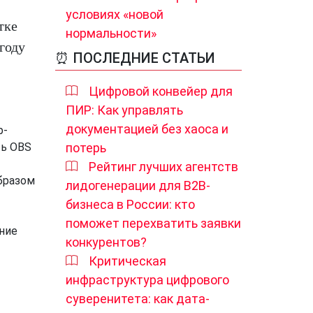
условиях «новой
тке
нормальности»
 году
⏰ ПОСЛЕДНИЕ СТАТЬИ
Цифровой конвейер для
ПИР: Как управлять
документацией без хаоса и
p-
ть OBS
потерь
Рейтинг лучших агентств
бразом
лидогенерации для B2B-
бизнеса в России: кто
поможет перехватить заявки
ение
конкурентов?
Критическая
инфраструктура цифрового
суверенитета: как дата-