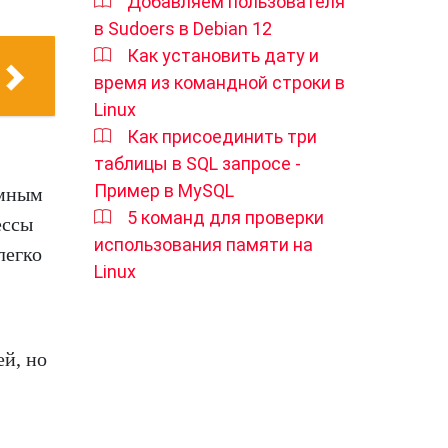
Добавляем пользователя
в Sudoers в Debian 12
Как установить дату и
время из командной строки в
Linux
Как присоединить три
таблицы в SQL запросе -
Пример в MySQL
омным
5 команд для проверки
ессы
использования памяти на
легко
Linux
ей, но