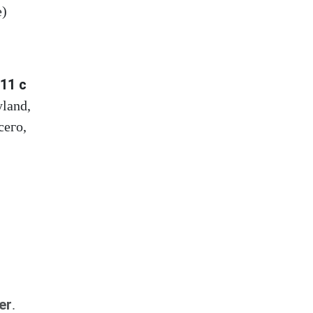
e)
11 с
land,
сего,
er
.