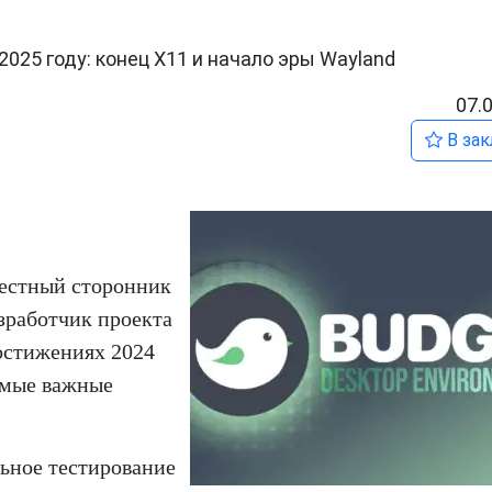
2025 году: конец X11 и начало эры Wayland
07.
В зак
вестный сторонник
зработчик проекта
достижениях 2024
самые важные
льное тестирование