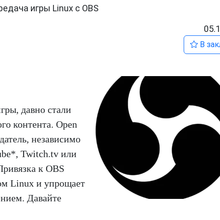
едача игры Linux с OBS
05.
В зак
гры, давно стали
го контента. Open
здатель, независимо
be*, Twitch.tv или
Привязка к OBS
м Linux и упрощает
ением. Давайте