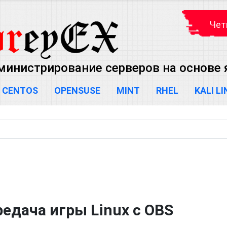
Чет
министрирование серверов на основе яд
CENTOS
OPENSUSE
MINT
RHEL
KALI L
едача игры Linux с OBS