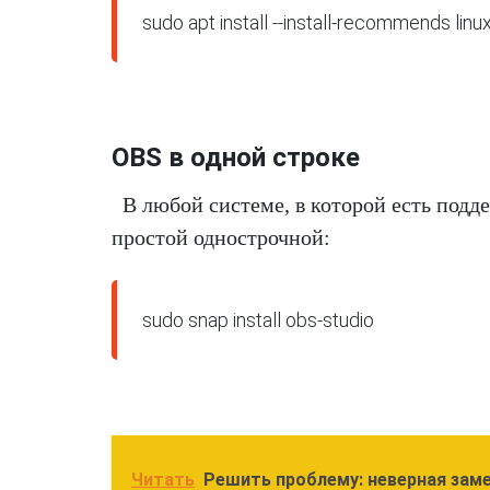
sudo apt install --install-recommends li
OBS в одной строке
В любой системе, в которой есть под
простой однострочной:
sudo snap install obs-studio
Читать
Решить проблему: неверная заме