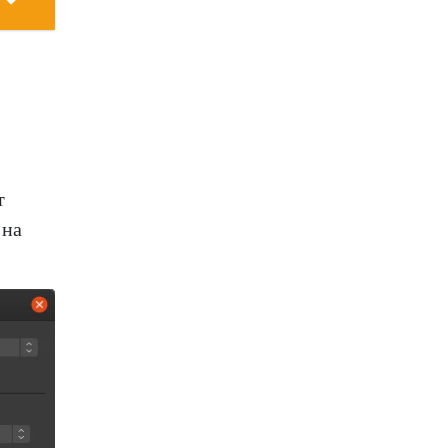
т
 на