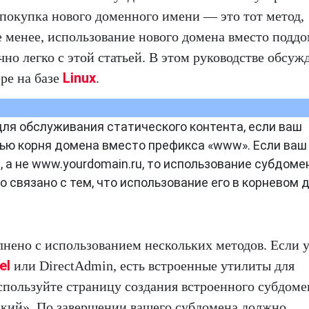
я покупка нового доменного имени — это тот метод,
е менее, использование нового домена вместо подд
но легко с этой статьей. В этом руководстве обсужд
Linux
ере на базе
.
ля обслуживания статического контента, если ваш
щью корня домена вместо префикса «www». Если ваш
 а не www.yourdomain.ru, то использование субдоме
о связано с тем, что использование его в корневом 
нено с использованием нескольких методов. Если у
el
или DirectAdmin, есть встроенные утилиты для
спользуйте страницу создания встроенного субдоме
ский». По завершении вашего субдомена должно