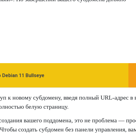
 Debian 11 Bullseye
уп к новому субдомену, введя полный URL-адрес в 
полностью белую страницу.
 создания вашего поддомена, это не проблема — про
Чтобы создать субдомен без панели управления, ва