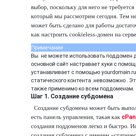
выбор, поскольку для него не требуетс
который мы рассмотрим сегодня. Тем н
может быть сделано для работы достаточ
как настроить cookieless-домен на серв
Примечание
Вы не можете использовать поддомен д
основной сайт настравает куки с помо
устанавливает с помощью yourdomain.ru,
статического контента невозможно . Эт
также применимо ко всем поддоменам.
Шаг 1. Создание субдомена
Создание субдомена может быть выпол
cPan
есть панель управления, такая как
создания поддоменов легко и быстро. И
создания субдомена с именем «статиче