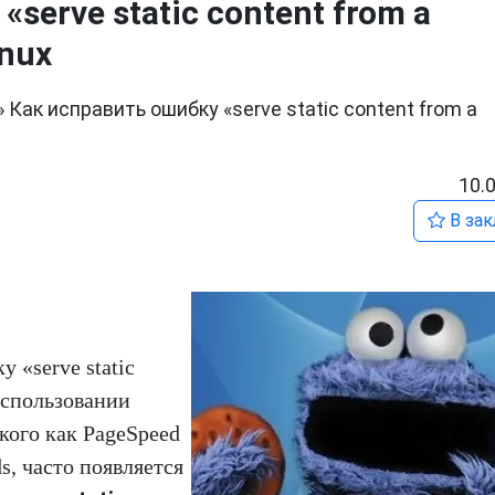
serve static content from a
inux
»
Как исправить ошибку «serve static content from a
10.
В зак
 «serve static
 использовании
ого как PageSpeed ​​
s, часто появляется