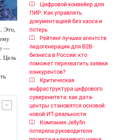
Цифровой конвейер для
ПИР: Как управлять
документацией без хаоса и
. Это,
потерь
Рейтинг лучших агентств
нему
лидогенерации для B2B-
ie —
бизнеса в России: кто
. Цель
поможет перехватить заявки
конкурентов?
сть
Критическая
инфраструктура цифрового
суверенитета: как дата-
центры становятся основой
новой ИТ-реальности
Компания Jellyfin
потеряла руководителя
проекта и ключевого члена