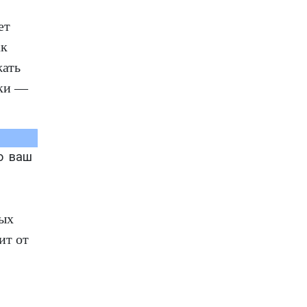
ет
ак
жать
пки —
го ваш
ных
ит от
: