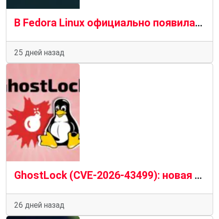
В Fedora Linux официально появилась версия ядра Linux 7.1
25 дней назад
GhostLock (CVE-2026-43499): новая опасная уязвимость ядра Linux и риск локального получения root-доступа
26 дней назад