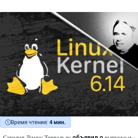
Время чтения:
4 мин.
объявил о
Сегодня Линус Торвальдс
выпуске и