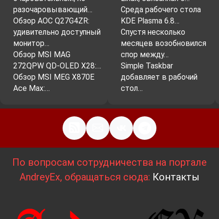
разочаровывающий…
Среда рабочего стола
Обзор AOC Q27G4ZR:
KDE Plasma 6.8…
удивительно доступный
Спустя несколько
монитор…
месяцев возобновился
Обзор MSI MAG
спор между…
272QPW QD-OLED X28:…
Simple Taskbar
Обзор MSI MEG X870E
добавляет в рабочий
Ace Max:…
стол…
По вопросам сотрудничества на портале
AndreyEx, обращаться сюда:
Контакты