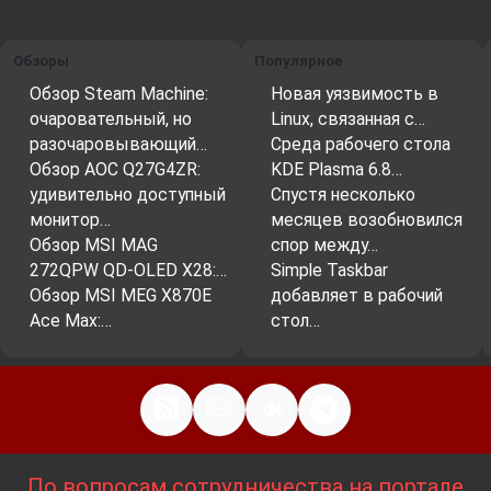
Обзоры
Популярное
Обзор Steam Machine:
Новая уязвимость в
очаровательный, но
Linux, связанная с…
разочаровывающий…
Среда рабочего стола
Обзор AOC Q27G4ZR:
KDE Plasma 6.8…
удивительно доступный
Спустя несколько
монитор…
месяцев возобновился
Обзор MSI MAG
спор между…
272QPW QD-OLED X28:…
Simple Taskbar
Обзор MSI MEG X870E
добавляет в рабочий
Ace Max:…
стол…
По вопросам сотрудничества на портале