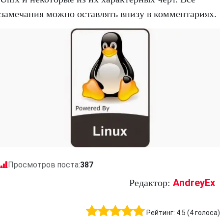
замечания можно оставлять внизу в комментариях.
Просмотров поста:
387
AndreyEx
Редактор:
Рейтинг:
4.5
(
4
голоса)