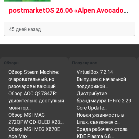
postmarketOS 26.06 «Alpen Avocado» — свежие обновления Linux для смартфонов
45 дней назад
Обзоры
Популярное
Обзор Steam Machine:
VirtualBox 7.2.14
очаровательный, но
Выпущен с начальной
разочаровывающий…
поддержкой…
Обзор AOC Q27G4ZR:
Дистрибутив
удивительно доступный
брандмауэра IPFire 2.29
монитор…
Core Update…
Обзор MSI MAG
Новая уязвимость в
272QPW QD-OLED X28:…
Linux, связанная с…
Обзор MSI MEG X870E
Среда рабочего стола
Ace Max:…
KDE Plasma 6.8…