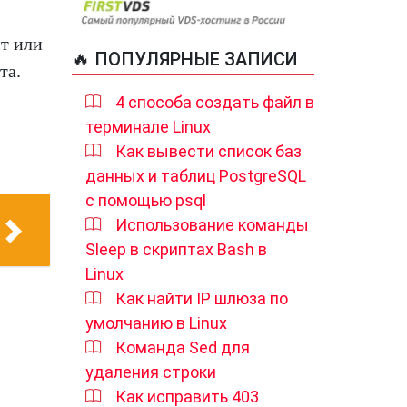
йт или
🔥 ПОПУЛЯРНЫЕ ЗАПИСИ
та.
4 способа создать файл в
терминале Linux
Как вывести список баз
данных и таблиц PostgreSQL
с помощью psql
Использование команды
Sleep в скриптах Bash в
Linux
Как найти IP шлюза по
умолчанию в Linux
Команда Sed для
удаления строки
Как исправить 403