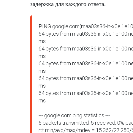
задержка для каждого ответа.
PING google.com(maa03s36-in-x0e.1e100.
64 bytes from maa03s36-in-x0e.1e100.net
ms

64 bytes from maa03s36-in-x0e.1e100.net
ms

64 bytes from maa03s36-in-x0e.1e100.net
ms

64 bytes from maa03s36-in-x0e.1e100.net
ms

64 bytes from maa03s36-in-x0e.1e100.net
ms

--- google.com ping statistics ---

5 packets transmitted, 5 received, 0% pa
rtt min/avg/max/mdev = 15.362/27.250/