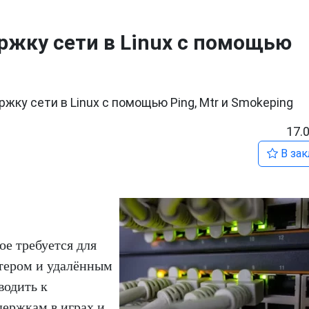
ржку сети в Linux с помощью
жку сети в Linux с помощью Ping, Mtr и Smokeping
17.
В зак
ое требуется для
тером и удалённым
водить к
держкам в играх и