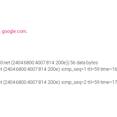
а
.
google.com
net (2404:6800:4007:814::200e)) 56 data bytes

 (2404:6800:4007:814::200e): icmp_seq=1 ttl=59 time=16.
 (2404:6800:4007:814::200e): icmp_seq=2 ttl=59 time=17.