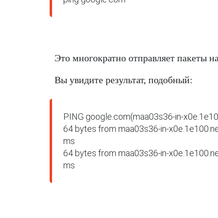
Это многократно отправляет пакеты н
Вы увидите результат, подобный:
PING google.com(maa03s36-in-x0e.1e100.
64 bytes from maa03s36-in-x0e.1e100.net
ms

64 bytes from maa03s36-in-x0e.1e100.net
ms