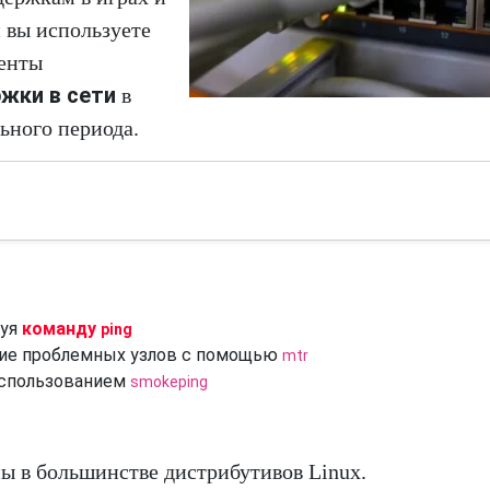
и вы используете
менты
жки в сети
в
ьного периода.
зуя
команду
ping
ние проблемных узлов с помощью
mtr
использованием
smokeping
ы в большинстве дистрибутивов Linux.