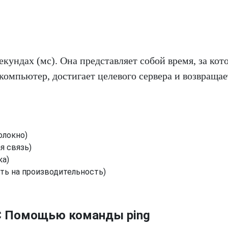
кундах (мс). Она представляет собой время, за кот
омпьютер, достигает целевого сервера и возвращае
олокно)
я связь)
ка)
ть на производительность)
 С Помощью команды ping