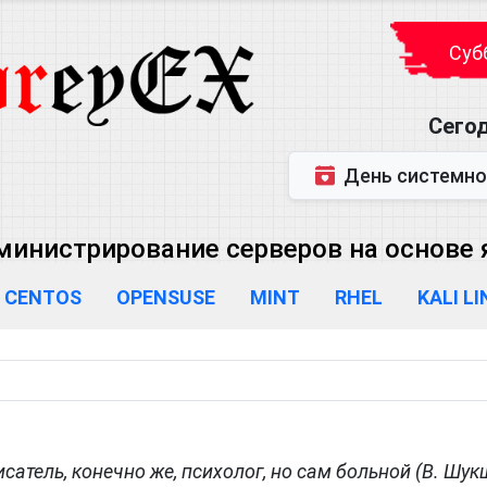
Субб
Сегод
День системного администратора (
министрирование серверов на основе яд
CENTOS
OPENSUSE
MINT
RHEL
KALI L
атель, конечно же, психолог, но сам больной (В. Шук