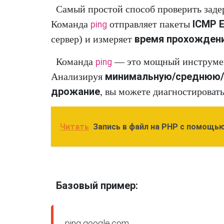
Самый простой способ проверить зад
ICMP 
Команда
отправляет пакеты
ping
время прохождени
сервер) и измеряет
Команда
— это мощный инструмент
ping
минимальную/среднюю/м
Анализируя
дрожание
, вы можете диагностироват
Читать
Запись в файл на PHP с помощью 
Базовый пример:
ping google.com