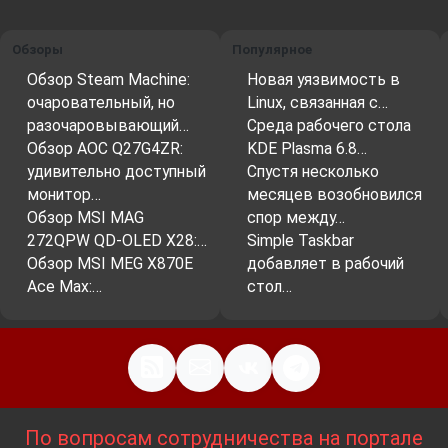
Обзоры
Популярное
Обзор Steam Machine:
Новая уязвимость в
очаровательный, но
Linux, связанная с…
разочаровывающий…
Среда рабочего стола
Обзор AOC Q27G4ZR:
KDE Plasma 6.8…
удивительно доступный
Спустя несколько
монитор…
месяцев возобновился
Обзор MSI MAG
спор между…
272QPW QD-OLED X28:…
Simple Taskbar
Обзор MSI MEG X870E
добавляет в рабочий
Ace Max:…
стол…
По вопросам сотрудничества на портале