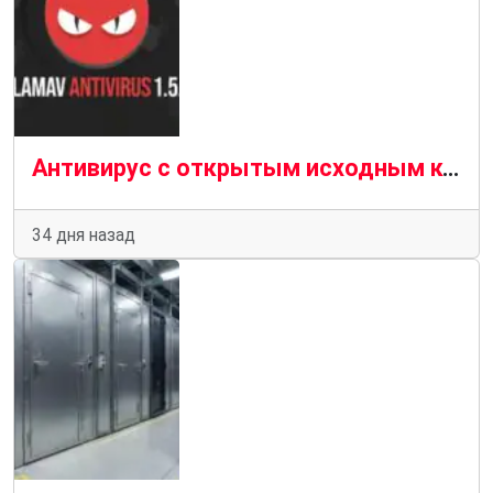
Антивирус с открытым исходным кодом ClamAV 1.5.3 устраняет множество уязвимостей в системе безопасности
34 дня назад