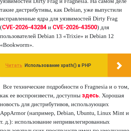
уязвимостей Dirty Frag и Fragnesia. На самом деле
такие дистрибутивы, как Debian, уже выпустили
исправленные ядра для уязвимостей Dirty Frag
CVE-2026-43284
CVE-2026-43500
(
и
) для
пользователей Debian 13 «Trixie» и Debian 12
«Bookworm».
Читать
Использование xpath() в PHP
Все технические подробности о Fragnesia и о том,
здесь
как ее воспроизвести, доступны
. Хорошая
новость для дистрибутивов, использующих
AppArmor (например, Debian, Ubuntu, Linux Mint и
т. д.): использование непривилегированных
пользовательских пространств имен по умолчанию