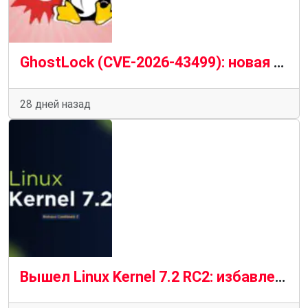
GhostLock (CVE-2026-43499): новая опасная уязвимость ядра Linux и риск локального получения root-доступа
28 дней назад
Вышел Linux Kernel 7.2 RC2: избавление от «монструозных заголовков»