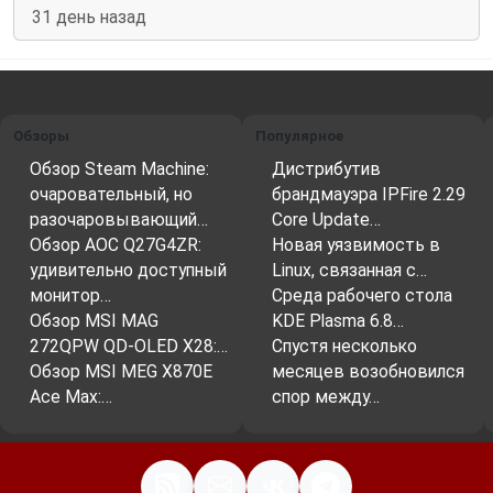
31 день назад
Обзоры
Популярное
Обзор Steam Machine:
Дистрибутив
очаровательный, но
брандмауэра IPFire 2.29
разочаровывающий…
Core Update…
Обзор AOC Q27G4ZR:
Новая уязвимость в
удивительно доступный
Linux, связанная с…
монитор…
Среда рабочего стола
Обзор MSI MAG
KDE Plasma 6.8…
272QPW QD-OLED X28:…
Спустя несколько
Обзор MSI MEG X870E
месяцев возобновился
Ace Max:…
спор между…