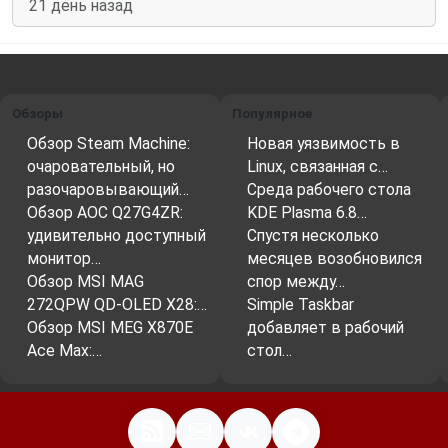
21 день назад
Обзоры
Популярное
Обзор Steam Machine:
Новая уязвимость в
очаровательный, но
Linux, связанная с…
разочаровывающий…
Среда рабочего стола
Обзор AOC Q27G4ZR:
KDE Plasma 6.8…
удивительно доступный
Спустя несколько
монитор…
месяцев возобновился
Обзор MSI MAG
спор между…
272QPW QD-OLED X28:…
Simple Taskbar
Обзор MSI MEG X870E
добавляет в рабочий
Ace Max:…
стол…