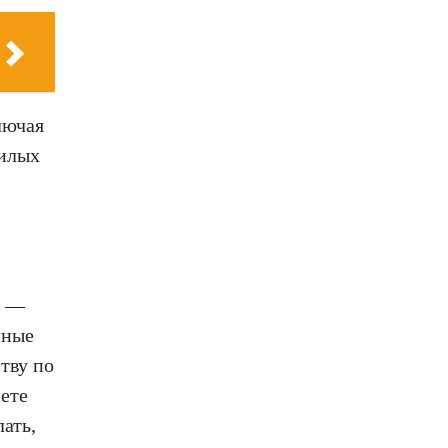
лючая
жилых
к —
нные
ству по
ете
ать,