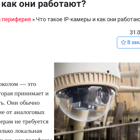
 как они работают?
 периферия
»
Что такое IP-камеры и как они работа
31.
В зак
токолом — это
торая принимает и
ть. Они обычно
ие от аналоговых
ерам не требуется
олько локальная