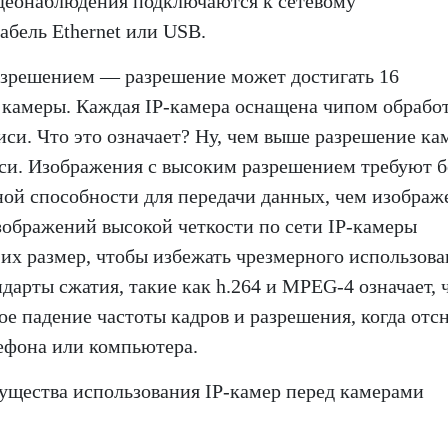
идеонаблюдения подключаются к сетевому
абель Ethernet или USB.
азрешением — разрешение может достигать 16
и камеры. Каждая IP-камера оснащена чипом обрабо
иси. Что это означает? Ну, чем выше разрешение ка
иси. Изображения с высоким разрешением требуют 
ной способности для передачи данных, чем изображ
изображений высокой четкости по сети IP-камеры
х размер, чтобы избежать чрезмерного использова
арты сжатия, такие как h.264 и MPEG-4 означает, 
ое падение частоты кадров и разрешения, когда отс
лефона или компьютера.
ущества использования IP-камер перед камерами