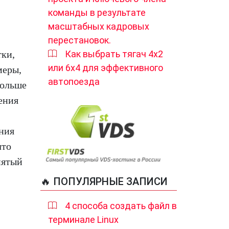
команды в результате
масштабных кадровых
перестановок.
тки,
Как выбрать тягач 4х2
или 6х4 для эффективного
меры,
автопоезда
больше
ения
ния
что
нятый
🔥 ПОПУЛЯРНЫЕ ЗАПИСИ
4 способа создать файл в
терминале Linux