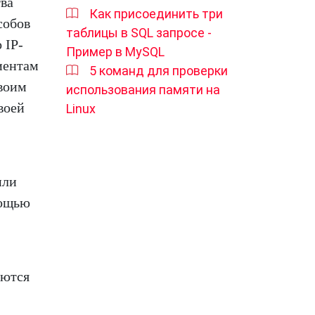
тва
Как присоединить три
собов
таблицы в SQL запросе -
 IP-
Пример в MySQL
иентам
5 команд для проверки
своим
использования памяти на
воей
Linux
или
мощью
яются