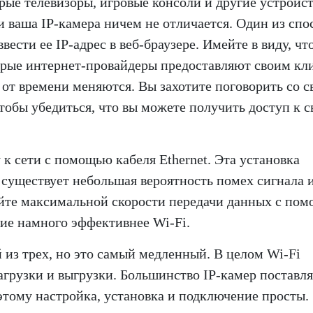
ые телевизоры, игровые консоли и другие устройс
и ваша IP-камера ничем не отличается. Один из спо
ести ее IP-адрес в веб-браузере. Имейте в виду, что
орые интернет-провайдеры предоставляют своим кл
 от времени меняются. Вы захотите поговорить со 
чтобы убедиться, что вы можете получить доступ к с
 к сети с помощью кабеля Ethernet. Эта установка
к существует небольшая вероятность помех сигнала 
йте максимальной скорости передачи данных с по
ние намного эффективнее Wi-Fi.
 из трех, но это самый медленный. В целом Wi-Fi
агрузки и выгрузки. Большинство IP-камер поставл
этому настройка, установка и подключение просты.