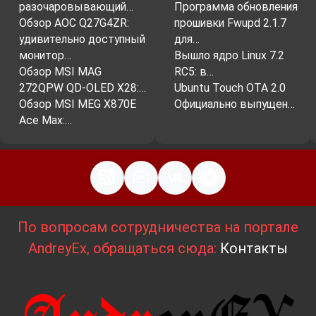
разочаровывающий…
Программа обновления
Обзор AOC Q27G4ZR:
прошивки Fwupd 2.1.7
удивительно доступный
для…
монитор…
Вышло ядро ​​Linux 7.2
Обзор MSI MAG
RC5: в…
272QPW QD-OLED X28:…
Ubuntu Touch OTA 2.0
Обзор MSI MEG X870E
Официально выпущен…
Ace Max:…
По вопросам сотрудничества на портале
AndreyEx, обращаться сюда:
Контакты