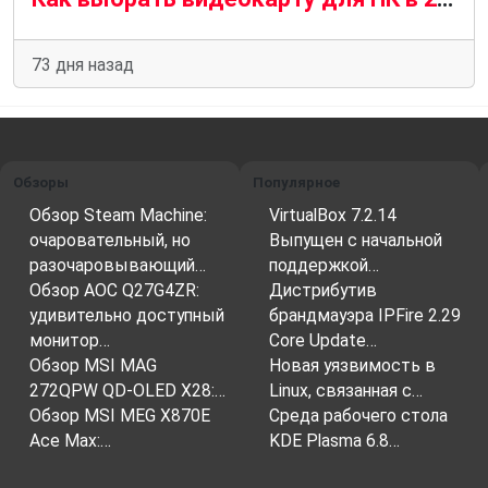
73 дня назад
Обзоры
Популярное
Обзор Steam Machine:
VirtualBox 7.2.14
очаровательный, но
Выпущен с начальной
разочаровывающий…
поддержкой…
Обзор AOC Q27G4ZR:
Дистрибутив
удивительно доступный
брандмауэра IPFire 2.29
монитор…
Core Update…
Обзор MSI MAG
Новая уязвимость в
272QPW QD-OLED X28:…
Linux, связанная с…
Обзор MSI MEG X870E
Среда рабочего стола
Ace Max:…
KDE Plasma 6.8…