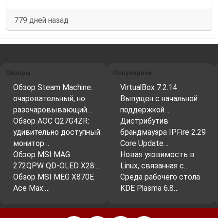
779 дней назад
Обзоры
Популярное
Обзор Steam Machine:
VirtualBox 7.2.14
очаровательный, но
Выпущен с начальной
разочаровывающий…
поддержкой…
Обзор AOC Q27G4ZR:
Дистрибутив
удивительно доступный
брандмауэра IPFire 2.29
монитор…
Core Update…
Обзор MSI MAG
Новая уязвимость в
272QPW QD-OLED X28:…
Linux, связанная с…
Обзор MSI MEG X870E
Среда рабочего стола
Ace Max:…
KDE Plasma 6.8…