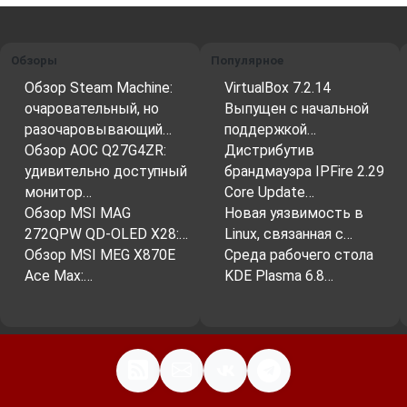
Обзоры
Популярное
Обзор Steam Machine:
VirtualBox 7.2.14
очаровательный, но
Выпущен с начальной
разочаровывающий…
поддержкой…
Обзор AOC Q27G4ZR:
Дистрибутив
удивительно доступный
брандмауэра IPFire 2.29
монитор…
Core Update…
Обзор MSI MAG
Новая уязвимость в
272QPW QD-OLED X28:…
Linux, связанная с…
Обзор MSI MEG X870E
Среда рабочего стола
Ace Max:…
KDE Plasma 6.8…