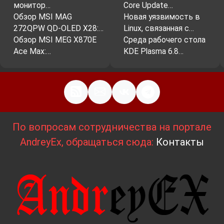
монитор…
Core Update…
Обзор MSI MAG
Новая уязвимость в
272QPW QD-OLED X28:…
Linux, связанная с…
Обзор MSI MEG X870E
Среда рабочего стола
Ace Max:…
KDE Plasma 6.8…
По вопросам сотрудничества на портале
AndreyEx, обращаться сюда:
Контакты