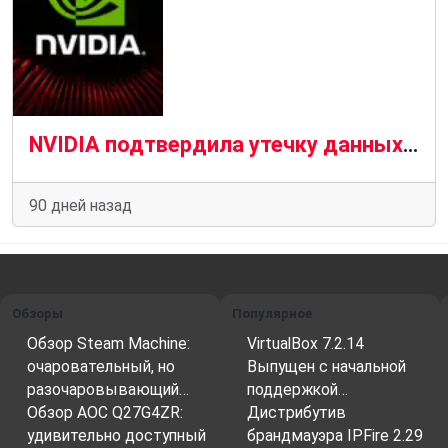
NVIDIA подтвердила утечку данных GeForce NOW у армянского партнера
90 дней назад
Обзоры
Популярное
Обзор Steam Machine:
VirtualBox 7.2.14
очаровательный, но
Выпущен с начальной
разочаровывающий…
поддержкой…
Обзор AOC Q27G4ZR:
Дистрибутив
удивительно доступный
брандмауэра IPFire 2.29