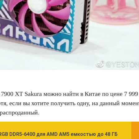
7900 XT Sakura можно найти в Китае по цене 7 999
отя, если вы хотите получить одну, на данный момен
 распроданный.
o RGB DDR5-6400 для AMD AM5 емкостью до 48 ГБ