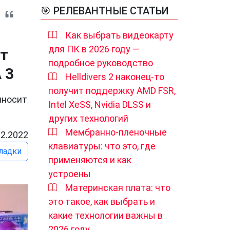
🎯 РЕЛЕВАНТНЫЕ СТАТЬИ
Как выбрать видеокарту
для ПК в 2026 году —
ит
подробное руководство
 3
Helldivers 2 наконец-то
получит поддержку AMD FSR,
иносит
Intel XeSS, Nvidia DLSS и
других технологий
Мембранно-пленочные
12.2022
клавиатуры: что это, где
ладки
применяются и как
устроены
Материнская плата: что
это такое, как выбрать и
какие технологии важны в
2026 году