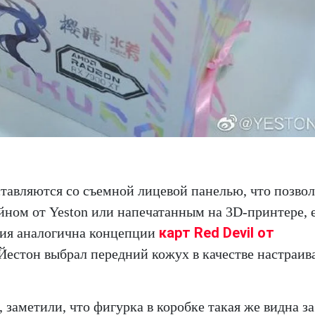
тавляются со съемной лицевой панелью, что позвол
йном от Yeston или напечатанным на 3D-принтере, 
карт Red Devil от
ия аналогична концепции
о Йестон выбрал передний кожух в качестве настраи
 заметили, что фигурка в коробке такая же видна за