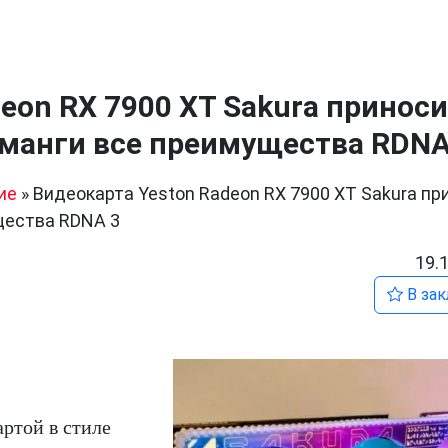
eon RX 7900 XT Sakura принос
манги все преимущества RDNA
ие
»
Видеокарта Yeston Radeon RX 7900 XT Sakura пр
щества RDNA 3
19.
В зак
артой в стиле