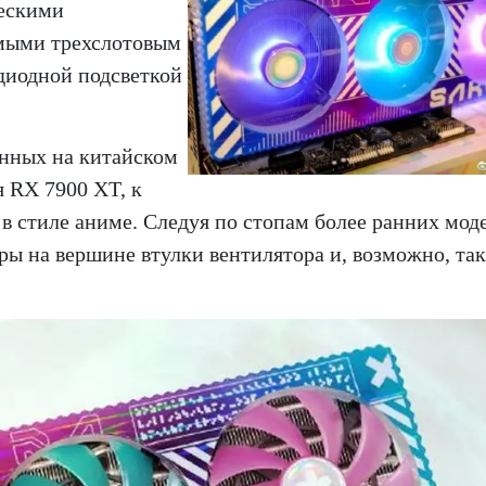
ческими
мыми трехслотовым
диодной подсветкой
енных на китайском
я RX 7900 XT, к
 в стиле аниме. Следуя по стопам более ранних мод
ры на вершине втулки вентилятора и, возможно, та