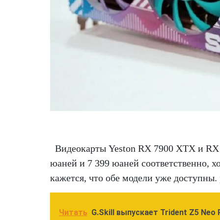
Видеокарты Yeston RX 7900 XTX и RX 
юаней и 7 399 юаней соответственно, х
кажется, что обе модели уже доступны.
Читать
G.Skill выпускает Trident Z5 Ne