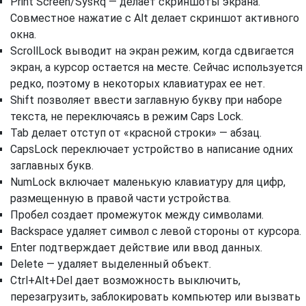
Print Screen/SysRq — делает скриншоты экрана.
Совместное нажатие с Alt делает скриншот активного
окна.
ScrollLock выводит на экран режим, когда сдвигается
экран, а курсор остается на месте. Сейчас используется
редко, поэтому в некоторых клавиатурах ее нет.
Shift позволяет ввести заглавную букву при наборе
текста, не переключаясь в режим Caps Lock.
Tab делает отступ от «красной строки» — абзац.
CapsLock переключает устройство в написание одних
заглавных букв.
NumLock включает маленькую клавиатуру для цифр,
размещенную в правой части устройства.
Пробел создает промежуток между символами.
Backspace удаляет символ с левой стороны от курсора.
Enter подтверждает действие или ввод данных.
Delete — удаляет выделенный объект.
Ctrl+Alt+Del дает возможность выключить,
перезагрузить, заблокировать компьютер или вызвать