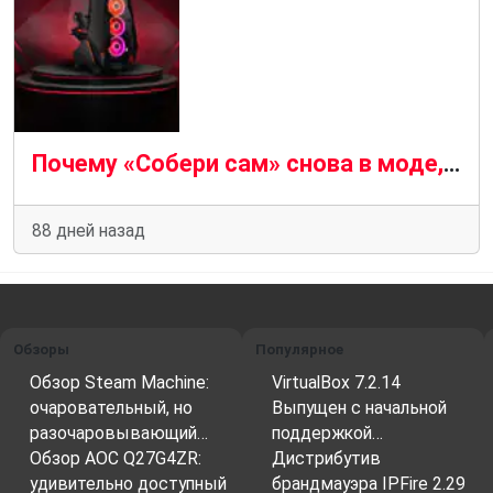
Почему «Собери сам» снова в моде, или Асимметричный ответ конвейеру
88 дней назад
Обзоры
Популярное
Обзор Steam Machine:
VirtualBox 7.2.14
очаровательный, но
Выпущен с начальной
разочаровывающий…
поддержкой…
Обзор AOC Q27G4ZR:
Дистрибутив
удивительно доступный
брандмауэра IPFire 2.29