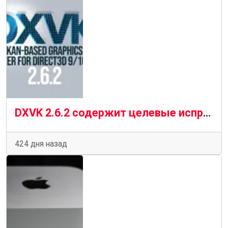
DXVK 2.6.2 содержит целевые исправления для VR, графических процессоров Intel и ошибок, связанных с играми
424 дня назад