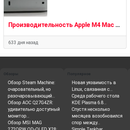
Производительность Apple M4 Mac Mini с macOS в сравнении с Intel/AMD с Ubuntu Linux
633 дня назад
Обзоры
Популярное
Обзор Steam Machine:
Новая уязвимость в
очаровательный, но
Linux, связанная с…
разочаровывающий…
Среда рабочего стола
Обзор AOC Q27G4ZR:
KDE Plasma 6.8…
удивительно доступный
Спустя несколько
монитор…
месяцев возобновился
Обзор MSI MAG
спор между…
272QPW QD-OLED X28:…
Simple Taskbar