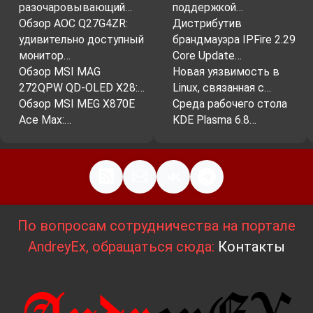
разочаровывающий…
поддержкой…
Обзор AOC Q27G4ZR:
Дистрибутив
удивительно доступный
брандмауэра IPFire 2.29
монитор…
Core Update…
Обзор MSI MAG
Новая уязвимость в
272QPW QD-OLED X28:…
Linux, связанная с…
Обзор MSI MEG X870E
Среда рабочего стола
Ace Max:…
KDE Plasma 6.8…
По вопросам сотрудничества на портале
AndreyEx, обращаться сюда:
Контакты