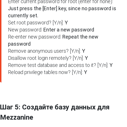
Enter current password for root (enter for none): 
Just press the [Enter] key, since no password is 
currently set.
Set root password? [Y/n]: 
Y
New password: 
Enter a new password
Re-enter new password: 
Repeat the new 
password
Remove anonymous users? [Y/n]: 
Y
Disallow root login remotely? [Y/n]:
 Y
Remove test database and access to it? [Y/n]: 
Y
Reload privilege tables now? [Y/n]:
 Y
Шаг 5: Создайте базу данных для
Mezzanine