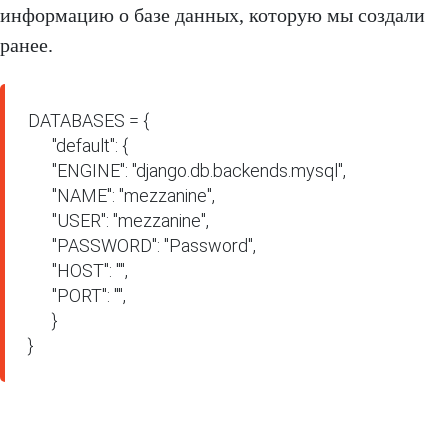
информацию о базе данных, которую мы создали
ранее.
DATABASES = {

      "default": {

      "ENGINE": "django.db.backends.mysql",

      "NAME": "mezzanine",

      "USER": "mezzanine",

      "PASSWORD": "Password",

      "HOST": "",

      "PORT": "",

      }

}